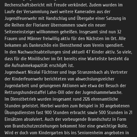
Rechenschaftsbericht mit Freude verkündet. Zudem wurden im
Laufe der Versammlung zwei weitere Kameraden aus der
Jugendfeuerwehr mit Handschlag und Übergabe einer Satzung in
die Reihen der Florianer übernommen sowie ein neuer
Seiteneinsteiger willkommen geheißen. Insgesamt sind nun 32
Frauen und Männer freiwillig aktiv für den Nächsten im Ort. Alle
bekamen als Dankeschön ein Diensthemd vom Verein spendiert.
In den Nachwuchsabteilungen sind aktuell 47 Kinder aktiv. So viele,
dass für die Minilöscher im Ort bereits eine Warteliste besteht da
die Aufnahmekapazität erschöpft ist.
Jugendwart Nicolai Füchtner und Ingo Stranzenbach als Vertreter
der Kinderfeuerwehr berichteten von abwechslungsreicher
Jugendarbeit und gelungenen Aktionen wie etwa der Besuch der
Rettungshundestaffel Lahn-Dill oder der Jugendsammelwoche.
Im Dienstbetrieb wurden insgesamt rund 2126 ehrenamtliche
Stunden geleistet. Hierbei wurden zum Beispiel in 30 angebotenen
Übungsdiensten fast 900 Stunden erbracht sowie 500 Stunden in 21
Einsätzen absolviert. Auch der vorbeugende Brandschutz in Form
von Brandschutzerziehungen bekommt hier eine gewichtige Rolle.
Wird er doch vom Kindergarten bis ins Seniorenheim angeboten in