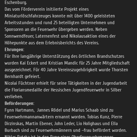
Eschenburg.
Das vom Förderverein initiierte Projekt eines
Miniaturlöschfahrzeuges konnte mit über 1400 geleisteten
Arbeitsstunden und rund 25 beteiligten Unternehmen und
Sponsoren an die Feuerwehr übergeben werden. Neben
Sonnwendfeuer, Laternenfest und Nikolausaktion eines der
Höhepunkte aus dem Erlebnisberichts des Vereins.
Ehrungen:
Für Ihre langjährige Unterstützung des örtlichen Brandschutzes
wurden Kai Eckert und Kristian Mandic für 25 Jahre Mitgliedschaft
ausgezeichnet. Für 40 Jahre Vereinszugehörigkeit wurde Thorsten
Bernhardt gefeiert.
Nicolai Füchtner erhielt für seine Tätigkeiten in der Jugendarbeit
die Floriansmedaille der Hessischen Jugendfeuerwehr in Silber
verliehen.
Beförderungen:
Fynn Hartmann, Jannes Rödel und Marius Schaab sind zu
Feuerwehrmannanwärtern ernannt worden. Tobias Kunz, Pierre
Dirzinskas, Martin Ebener, John Leder, Lio Holighaus und Ella
Burbach sind zu Feuerwehrmännern und –frau befördert worden.